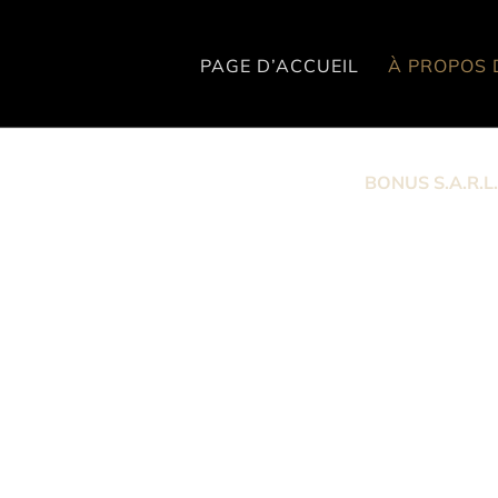
PAGE D’ACCUEIL
À PROPOS 
BONUS S.A.R.L
À propos de
Notre entreprise a été fondée en 1989
et
société familiale. À ses débuts, elle produ
des oies engraissées. Aujourd’hui,
nous av
portefeuille
en lançant notre propre abattoi
et, depuis décembre 2024, également
cer
sommes la seule entreprise en Hongrie à 
des produits certifiés HALAL, sans mélan
conventionnels.