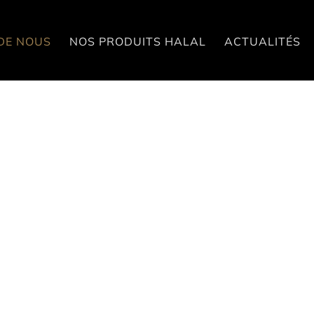
DE NOUS
NOS PRODUITS HALAL
ACTUALITÉS
.
 nous
 fonctionne comme une
isait des plumes d’oie et
ons élargi notre
r, certifié IFS High Level
tifié HALAL
. Nous
produire exclusivement
ge avec des produits