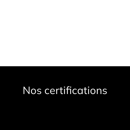
s modernes,
les ressources
 modèle opérationnel
la quantité.
ion et durabilité à long
Nos certifications