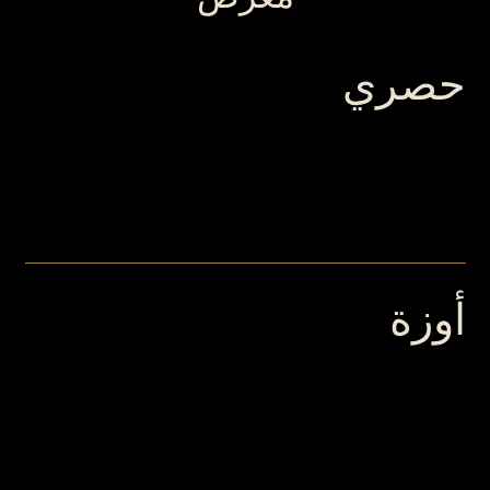
حصري
أوزة